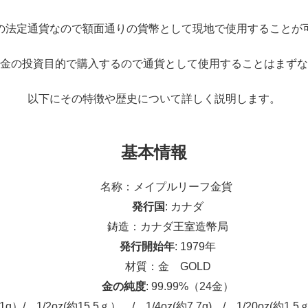
の法定通貨なので額面通りの貨幣として現地で使用することが
金の投資目的で購入するので通貨として使用することはまずな
以下にその特徴や歴史について詳しく説明します。
基本情報
名称：メイプルリーフ金貨
発行国
: カナダ
鋳造：カナダ王室造幣局
発行開始年
: 1979年
材質：金 GOLD
金の純度
: 99.99%（24金）
.1g）/ 1/2oz(約15.5ｇ） / 1/4oz(約7.7g) / 1/20oz(約1.