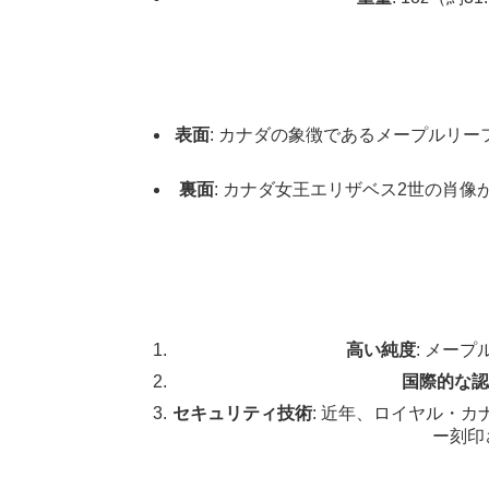
表面
: カナダの象徴であるメープルリ
裏面
: カナダ女王エリザベス2世の肖
高い純度
: メー
国際的な認
セキュリティ技術
: 近年、ロイヤル・
ー刻印