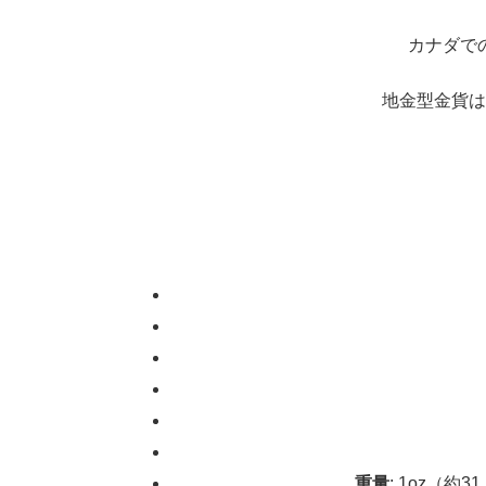
カナダで
地金型金貨は
重量
: 1oz（約31