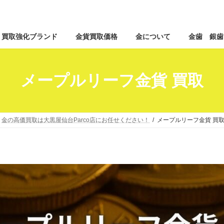
コ
ナ
買取強化ブランド
金貨買取価格
金について
金歯 銀歯
ン
ビ
テ
ゲ
ン
ー
ツ
シ
メープルリーフ金貨 買取
へ
ョ
ス
ン
キ
に
ッ
移
金の高価買取は大黒屋仙台Parco店にお任せください！
メープルリーフ金貨 買
プ
動