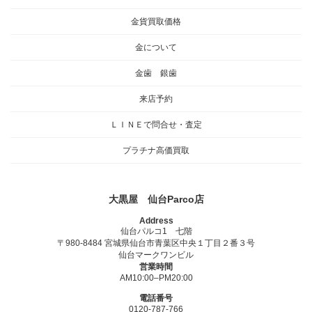
金貨買取価格
金について
金歯 銀歯
来店予約
ＬＩＮＥで問合せ・査定
プラチナ高価買取
大黒屋 仙台Parco店
Address
仙台パルコ1 七階
〒980-8484 宮城県仙台市青葉区中央１丁目２番３号
仙台マークワンビル
営業時間
AM10:00–PM20:00
電話番号
0120-787-766