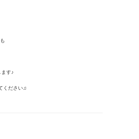
も
ます♪
てください♫