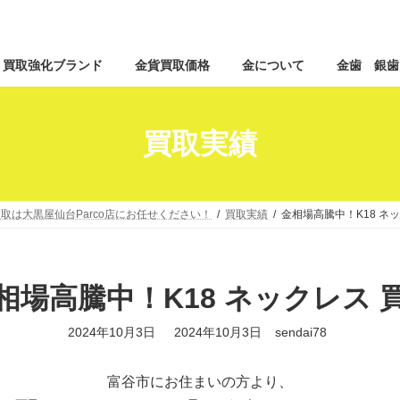
コ
ナ
買取強化ブランド
金貨買取価格
金について
金歯 銀歯
ン
ビ
テ
ゲ
ン
ー
ツ
シ
買取実績
へ
ョ
ス
ン
キ
に
ッ
移
取は大黒屋仙台Parco店にお任せください！
買取実績
金相場高騰中！K18 ネ
プ
動
相場高騰中！K18 ネックレス 
最
2024年10月3日
2024年10月3日
sendai78
終
更
新
富谷市にお住まいの方より、
日