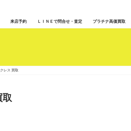
来店予約
ＬＩＮＥで問合せ・査定
プラチナ高価買取
ックレス 買取
買取