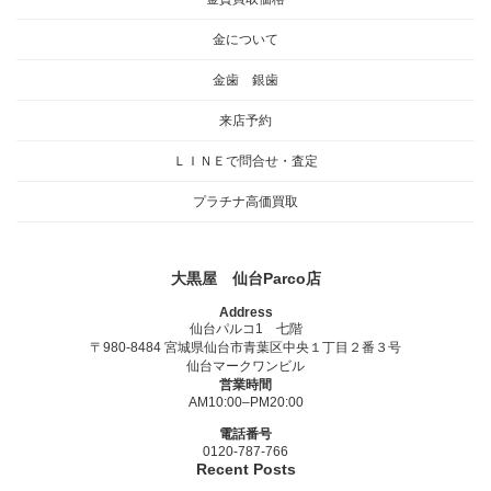
金について
金歯 銀歯
来店予約
ＬＩＮＥで問合せ・査定
プラチナ高価買取
大黒屋 仙台Parco店
Address
仙台パルコ1 七階
〒980-8484 宮城県仙台市青葉区中央１丁目２番３号
仙台マークワンビル
営業時間
AM10:00–PM20:00
電話番号
0120-787-766
Recent Posts