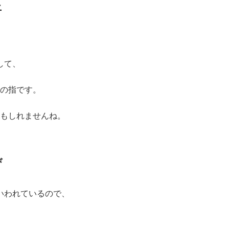
上
して、
の指です。
もしれませんね。
び
いわれているので、