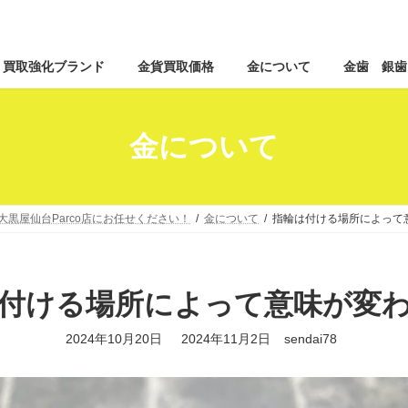
コ
ナ
買取強化ブランド
金貨買取価格
金について
金歯 銀歯
ン
ビ
テ
ゲ
ン
ー
ツ
シ
金について
へ
ョ
ス
ン
キ
に
ッ
移
大黒屋仙台Parco店にお任せください！
金について
指輪は付ける場所によって
プ
動
付ける場所によって意味が変
最
2024年10月20日
2024年11月2日
sendai78
終
更
新
日