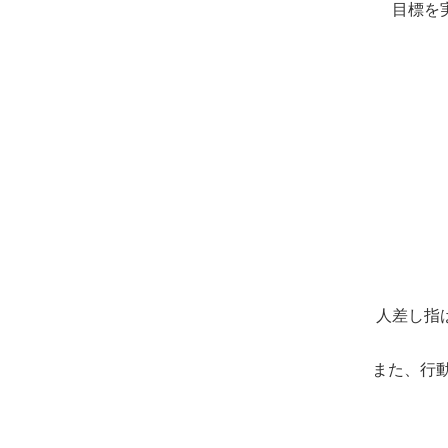
目標を
人差し指
また、行