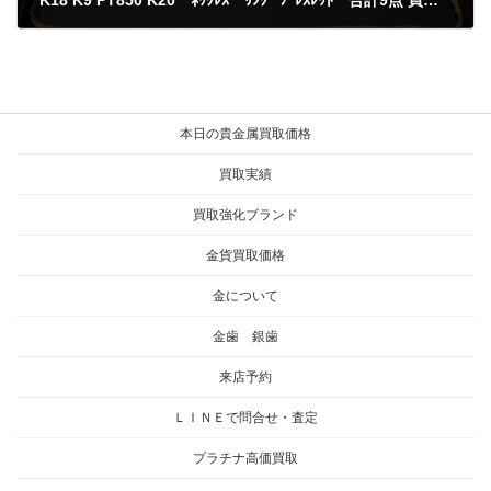
K18 K9 PT850 K20 ﾈｯｸﾚｽ ﾘﾝｸﾞ ﾌﾞﾚｽﾚｯﾄ 合計9点 買取
2024年10月28日
本日の貴金属買取価格
買取実績
買取強化ブランド
金貨買取価格
金について
金歯 銀歯
来店予約
ＬＩＮＥで問合せ・査定
プラチナ高価買取