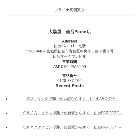
プラチナ高価買取
大黒屋 仙台Parco店
Address
仙台パルコ1 七階
〒980-8484 宮城県仙台市青葉区中央１丁目２番３号
仙台マークワンビル
営業時間
AM10:00–PM20:00
電話番号
0120-787-766
Recent Posts
K18 リング 買取 ~仙台駅からすぐ 仙台PARCO7F～
K18 片方 ピアス 買取 ~仙台駅からすぐ 仙台PARCO7F～
K18 ネクタイピン 買取 ~仙台駅からすぐ 仙台PARCO7F～