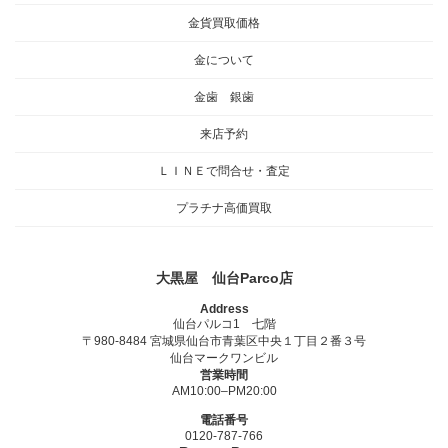
金貨買取価格
金について
金歯 銀歯
来店予約
ＬＩＮＥで問合せ・査定
プラチナ高価買取
大黒屋 仙台Parco店
Address
仙台パルコ1 七階
〒980-8484 宮城県仙台市青葉区中央１丁目２番３号
仙台マークワンビル
営業時間
AM10:00–PM20:00
電話番号
0120-787-766