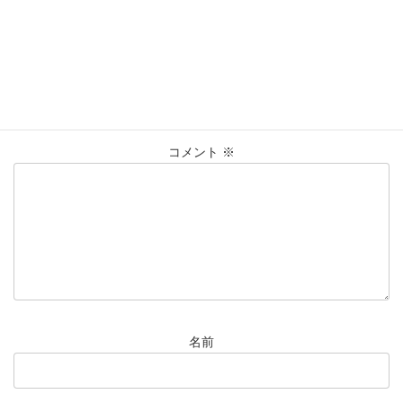
貴金属
買取
買取実績
コメントを残す
メールアドレスが公開されることはありません。
※
が付いている
欄は必須項目です
コメント
※
名前