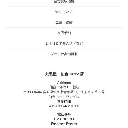
金貨買取価格
金について
金歯 銀歯
来店予約
ＬＩＮＥで問合せ・査定
プラチナ高価買取
大黒屋 仙台Parco店
Address
仙台パルコ1 七階
〒980-8484 宮城県仙台市青葉区中央１丁目２番３号
仙台マークワンビル
営業時間
AM10:00–PM20:00
電話番号
0120-787-766
Recent Posts