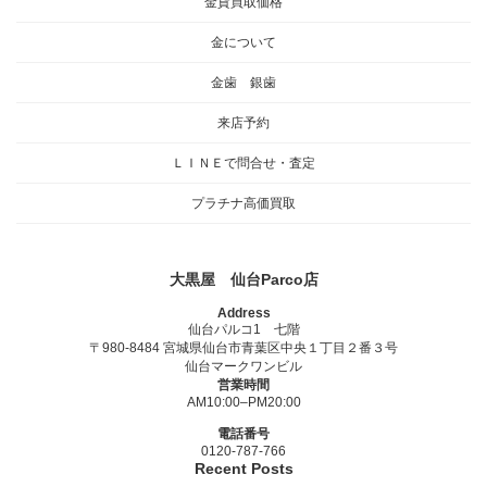
金貨買取価格
金について
金歯 銀歯
来店予約
ＬＩＮＥで問合せ・査定
プラチナ高価買取
大黒屋 仙台Parco店
Address
仙台パルコ1 七階
〒980-8484 宮城県仙台市青葉区中央１丁目２番３号
仙台マークワンビル
営業時間
AM10:00–PM20:00
電話番号
0120-787-766
Recent Posts