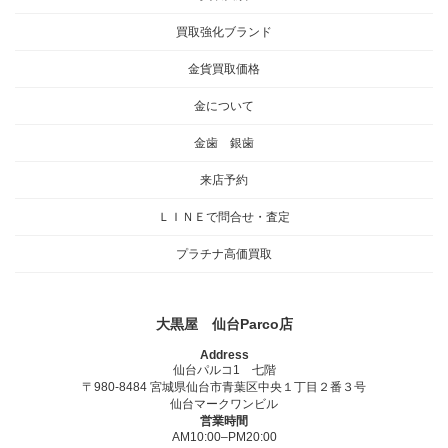
買取強化ブランド
金貨買取価格
金について
金歯 銀歯
来店予約
ＬＩＮＥで問合せ・査定
プラチナ高価買取
大黒屋 仙台Parco店
Address
仙台パルコ1 七階
〒980-8484 宮城県仙台市青葉区中央１丁目２番３号
仙台マークワンビル
営業時間
AM10:00–PM20:00