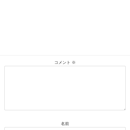
買取実績
カテゴリー
K10
K18
ﾈｯｸﾚｽ
ﾘﾝｸﾞ
仙台Parco
タグ
大黒屋仙台パルコ店
貴金属
買取
買取実績
コメントを残す
メールアドレスが公開されることはありません。
※
が付いている
欄は必須項目です
コメント
※
名前