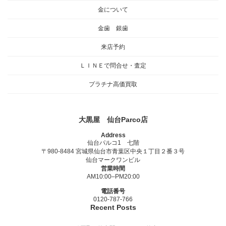
金について
金歯 銀歯
来店予約
ＬＩＮＥで問合せ・査定
プラチナ高価買取
大黒屋 仙台Parco店
Address
仙台パルコ1 七階
〒980-8484 宮城県仙台市青葉区中央１丁目２番３号
仙台マークワンビル
営業時間
AM10:00–PM20:00
電話番号
0120-787-766
Recent Posts