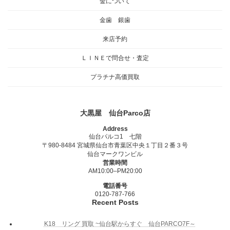
金について
金歯 銀歯
来店予約
ＬＩＮＥで問合せ・査定
プラチナ高価買取
大黒屋 仙台Parco店
Address
仙台パルコ1 七階
〒980-8484 宮城県仙台市青葉区中央１丁目２番３号
仙台マークワンビル
営業時間
AM10:00–PM20:00
電話番号
0120-787-766
Recent Posts
K18 リング 買取 ~仙台駅からすぐ 仙台PARCO7F～