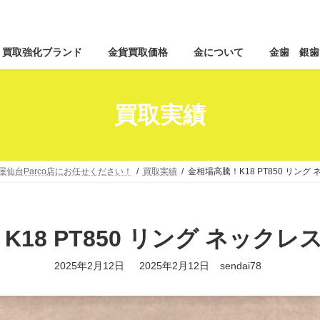
コ
ナ
買取強化ブランド
金貨買取価格
金について
金歯 銀歯
ン
ビ
テ
ゲ
ン
ー
ツ
シ
買取実績
へ
ョ
ス
ン
キ
に
ッ
移
仙台Parco店にお任せください！
買取実績
金相場高騰！K18 PT850 リング
プ
動
18 PT850 リング ネックレ
最
2025年2月12日
2025年2月12日
sendai78
終
更
新
日