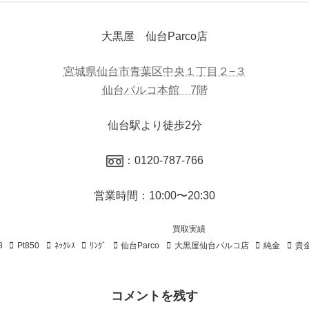
大黒屋 仙台Parco店
宮城県仙台市青葉区中央１丁目２−３
仙台パルコ本館 7階
仙台駅より徒歩2分
：0120-787-766
営業時間：10:00〜20:30
買取実績
8
Pt850
ﾈｯｸﾚｽ
ﾘﾝｸﾞ
仙台Parco
大黒屋仙台パルコ店
純金
貴
コメントを残す