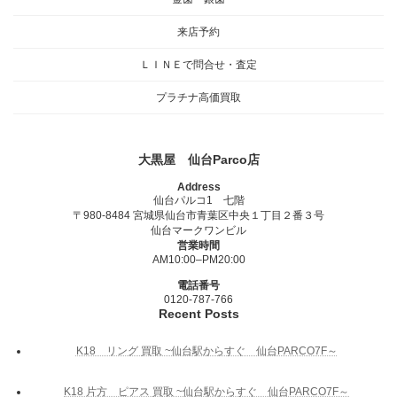
来店予約
ＬＩＮＥで問合せ・査定
プラチナ高価買取
大黒屋 仙台Parco店
Address
仙台パルコ1 七階
〒980-8484 宮城県仙台市青葉区中央１丁目２番３号
仙台マークワンビル
営業時間
AM10:00–PM20:00
電話番号
0120-787-766
Recent Posts
K18 リング 買取 ~仙台駅からすぐ 仙台PARCO7F～
K18 片方 ピアス 買取 ~仙台駅からすぐ 仙台PARCO7F～