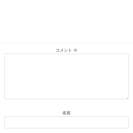
貴金属
買取
買取実績
コメントを残す
メールアドレスが公開されることはありません。
※
が付いている
欄は必須項目です
コメント
※
名前