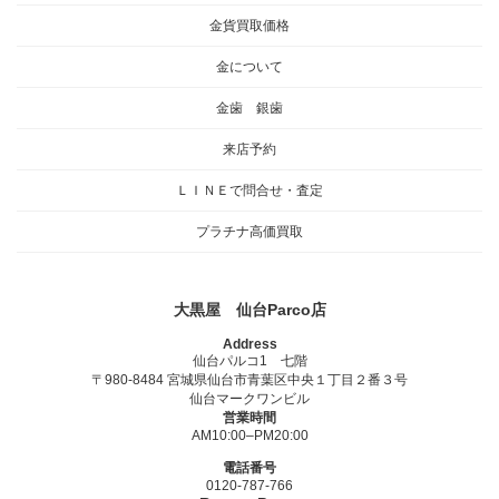
金貨買取価格
金について
金歯 銀歯
来店予約
ＬＩＮＥで問合せ・査定
プラチナ高価買取
大黒屋 仙台Parco店
Address
仙台パルコ1 七階
〒980-8484 宮城県仙台市青葉区中央１丁目２番３号
仙台マークワンビル
営業時間
AM10:00–PM20:00
電話番号
0120-787-766