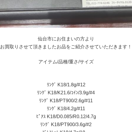
仙台市にお住まいの方より
お買取りさせて頂きましたお品をご紹介させていただきます！
アイテム/品種/重さ/サイズ
ﾘﾝｸﾞ K18/1.8g/#12
ﾘﾝｸﾞ K18/K21.6/ｺｲﾝ/3.9g/#4
ﾘﾝｸﾞ K18/PT900/2.6g/#11
ﾘﾝｸﾞ K18/4.2g/#11
ﾋﾟｱｽ K18/D0.085/R0.12/4.7g
ﾘﾝｸﾞ K18/PT900/3.6g/#2