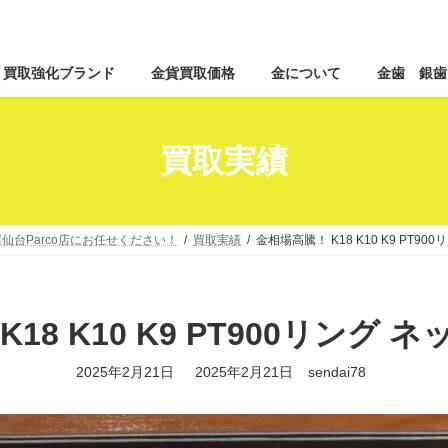
コ
ナ
買取強化ブランド
金貨買取価格
金について
金歯 銀歯
ン
ビ
テ
ゲ
ン
ー
ツ
シ
買取実績
へ
ョ
ス
ン
キ
に
ッ
移
仙台Parco店にお任せください！
買取実績
金相場高騰！ K18 K10 K9 PT9
プ
動
18 K10 K9 PT900リング
最
2025年2月21日
2025年2月21日
sendai78
終
更
新
日