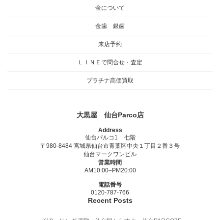
金について
金歯 銀歯
来店予約
ＬＩＮＥで問合せ・査定
プラチナ高価買取
大黒屋 仙台Parco店
Address
仙台パルコ1 七階
〒980-8484 宮城県仙台市青葉区中央１丁目２番３号
仙台マークワンビル
営業時間
AM10:00–PM20:00
電話番号
0120-787-766
Recent Posts