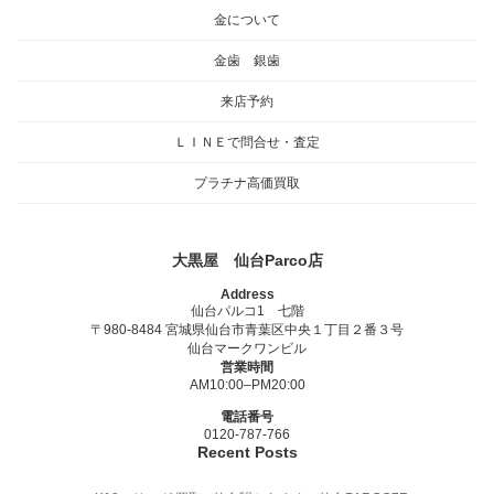
金について
金歯 銀歯
来店予約
ＬＩＮＥで問合せ・査定
プラチナ高価買取
大黒屋 仙台Parco店
Address
仙台パルコ1 七階
〒980-8484 宮城県仙台市青葉区中央１丁目２番３号
仙台マークワンビル
営業時間
AM10:00–PM20:00
電話番号
0120-787-766
Recent Posts