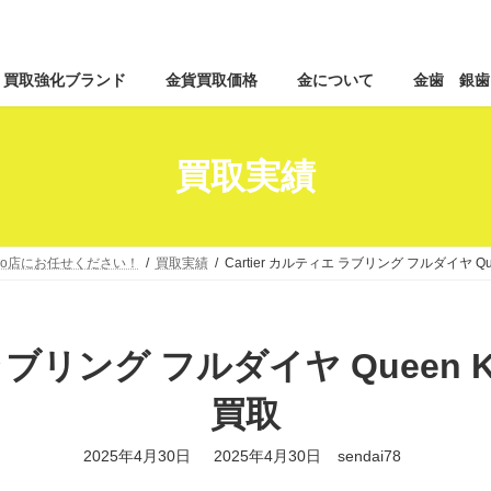
コ
ナ
買取強化ブランド
金貨買取価格
金について
金歯 銀歯
ン
ビ
テ
ゲ
ン
ー
ツ
シ
買取実績
へ
ョ
ス
ン
キ
に
ッ
移
co店にお任せください！
買取実績
Cartier カルティエ ラブリング フルダイヤ Q
プ
動
エ ラブリング フルダイヤ Queen
買取
最
2025年4月30日
2025年4月30日
sendai78
終