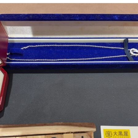
更
新
日
時
: