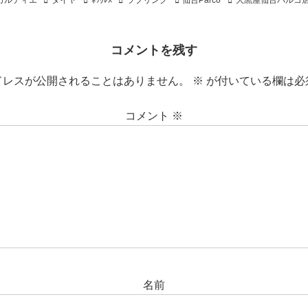
カルティエ
ダイヤ
ﾈｯｸﾚｽ
ラブリング
仙台Parco
大黒屋仙台パルコ
コメントを残す
ドレスが公開されることはありません。
※
が付いている欄は必
コメント
※
名前