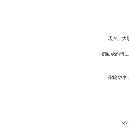
現在、大
初回成約時に
指輪やネ
ダ