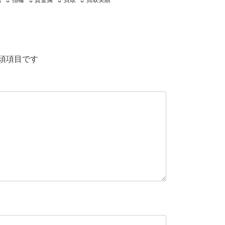
店
指輪
貴金属
買取
買取実績
須項目です