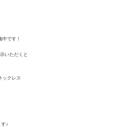
施中です！
示いただくと
ネックレス
す♪