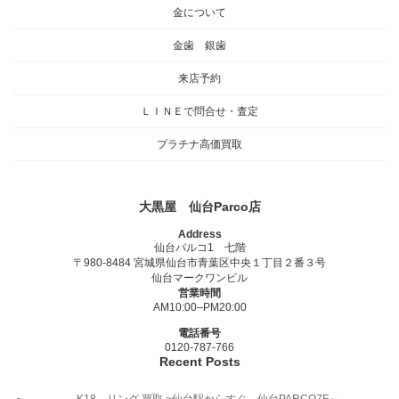
金について
金歯 銀歯
来店予約
ＬＩＮＥで問合せ・査定
プラチナ高価買取
大黒屋 仙台Parco店
Address
仙台パルコ1 七階
〒980-8484 宮城県仙台市青葉区中央１丁目２番３号
仙台マークワンビル
営業時間
AM10:00–PM20:00
電話番号
0120-787-766
Recent Posts
K18 リング 買取 ~仙台駅からすぐ 仙台PARCO7F～