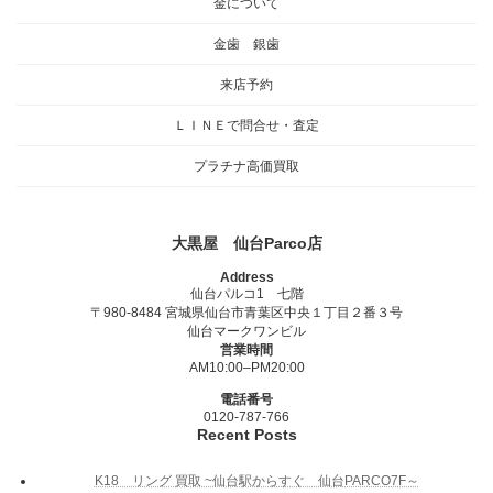
金について
金歯 銀歯
来店予約
ＬＩＮＥで問合せ・査定
プラチナ高価買取
大黒屋 仙台Parco店
Address
仙台パルコ1 七階
〒980-8484 宮城県仙台市青葉区中央１丁目２番３号
仙台マークワンビル
営業時間
AM10:00–PM20:00
電話番号
0120-787-766
Recent Posts
K18 リング 買取 ~仙台駅からすぐ 仙台PARCO7F～