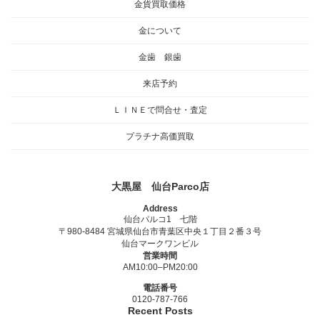
金貨買取価格
金について
金歯 銀歯
来店予約
ＬＩＮＥで問合せ・査定
プラチナ高価買取
大黒屋 仙台Parco店
Address
仙台パルコ1 七階
〒980-8484 宮城県仙台市青葉区中央１丁目２番３号
仙台マークワンビル
営業時間
AM10:00–PM20:00
電話番号
0120-787-766
Recent Posts