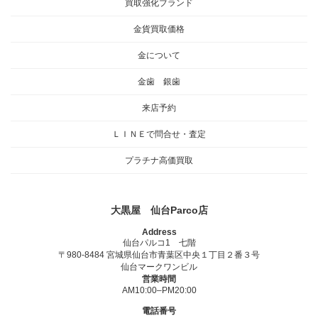
買取強化ブランド
金貨買取価格
金について
金歯 銀歯
来店予約
ＬＩＮＥで問合せ・査定
プラチナ高価買取
大黒屋 仙台Parco店
Address
仙台パルコ1 七階
〒980-8484 宮城県仙台市青葉区中央１丁目２番３号
仙台マークワンビル
営業時間
AM10:00–PM20:00
電話番号