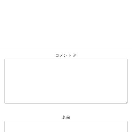
K18
ｷﾍｲ
ﾈｯｸﾚｽ
仙台Parco
タグ
大黒屋仙台パルコ店
貴金属
買取
買取実績
コメントを残す
メールアドレスが公開されることはありません。
※
が付いている
欄は必須項目です
コメント
※
名前