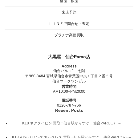
金歯 銀歯
来店予約
ＬＩＮＥで問合せ・査定
プラチナ高価買取
大黒屋 仙台Parco店
Address
仙台パルコ1 七階
〒980-8484 宮城県仙台市青葉区中央１丁目２番３号
仙台マークワンビル
営業時間
AM10:00–PM20:00
電話番号
0120-787-766
Recent Posts
K18 ネクタイピン 買取 ~仙台駅からすぐ 仙台PARCO7F～
K18 PT900 リング ネックレス 買取 ~仙台駅からすぐ 仙台PARCO7F～