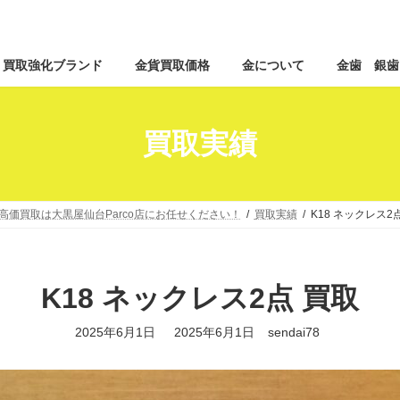
コ
ナ
買取強化ブランド
金貨買取価格
金について
金歯 銀歯
ン
ビ
テ
ゲ
ン
ー
ツ
シ
買取実績
へ
ョ
ス
ン
キ
に
ッ
移
高価買取は大黒屋仙台Parco店にお任せください！
買取実績
K18 ネックレス2
プ
動
K18 ネックレス2点 買取
最
2025年6月1日
2025年6月1日
sendai78
終
更
新
日