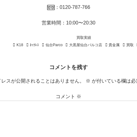
：0120-787-766
営業時間：10:00〜20:30
買取実績
K18
ﾈｯｸﾚｽ
仙台Parco
大黒屋仙台パルコ店
貴金属
買取
コメントを残す
ドレスが公開されることはありません。
※
が付いている欄は必
コメント
※