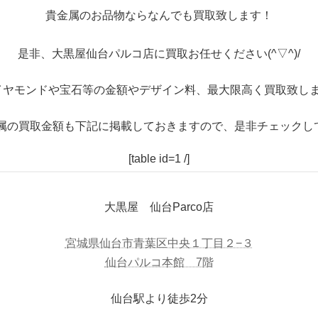
貴金属のお品物ならなんでも買取致します！
是非、大黒屋仙台パルコ店に買取お任せください(^▽^)/
イヤモンドや宝石等の金額やデザイン料、最大限高く買取致しま
属の買取金額も下記に掲載しておきますので、是非チェックし
[table id=1 /]
大黒屋 仙台Parco店
宮城県仙台市青葉区中央１丁目２−３
仙台パルコ本館 7階
仙台駅より徒歩2分