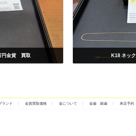
万円金貨 買取
K18 ネッ
2025年6月9日
ブランド
金貨買取価格
金について
金歯 銀歯
来店予約