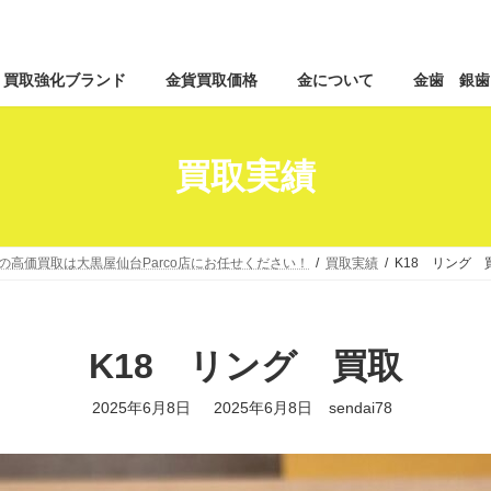
コ
ナ
買取強化ブランド
金貨買取価格
金について
金歯 銀歯
ン
ビ
テ
ゲ
ン
ー
ツ
シ
買取実績
へ
ョ
ス
ン
キ
に
ッ
移
の高価買取は大黒屋仙台Parco店にお任せください！
買取実績
K18 リング 
プ
動
K18 リング 買取
最
2025年6月8日
2025年6月8日
sendai78
終
更
新
日