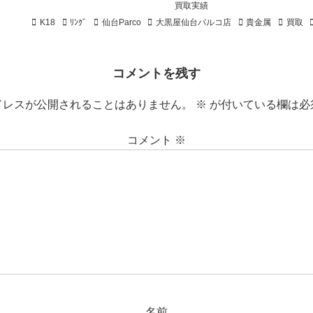
買取実績
K18
ﾘﾝｸﾞ
仙台Parco
大黒屋仙台パルコ店
貴金属
買取
コメントを残す
ドレスが公開されることはありません。
※
が付いている欄は必
コメント
※
名前