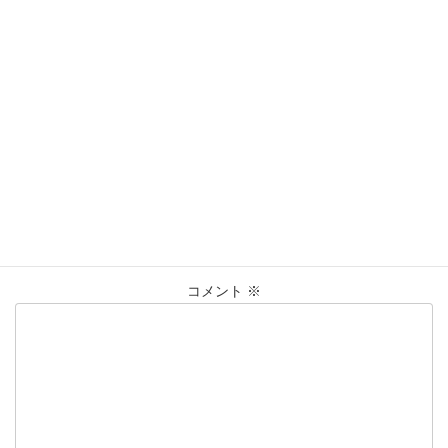
営業時間：10:00〜20:30
買取実績
カテゴリー
Ge/K10
ダイヤネックレス
レダシルマ
タグ
大黒屋仙台パルコ店
貴金属
買取
買取実績
コメントを残す
メールアドレスが公開されることはありません。
※
が付いている
欄は必須項目です
コメント
※