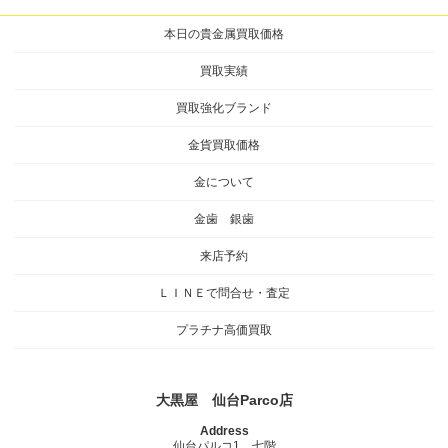
本日の貴金属買取価格
買取実績
買取強化ブランド
金貨買取価格
金について
金歯 銀歯
来店予約
ＬＩＮＥで問合せ・査定
プラチナ高価買取
大黒屋 仙台Parco店
Address
仙台パルコ1 七階