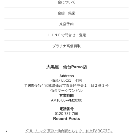
金について
金歯 銀歯
来店予約
ＬＩＮＥで問合せ・査定
プラチナ高価買取
大黒屋 仙台Parco店
Address
仙台パルコ1 七階
〒980-8484 宮城県仙台市青葉区中央１丁目２番３号
仙台マークワンビル
営業時間
AM10:00–PM20:00
電話番号
0120-787-766
Recent Posts
K18 リング 買取 ~仙台駅からすぐ 仙台PARCO7F～