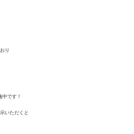
ており
施中です！
示いただくと