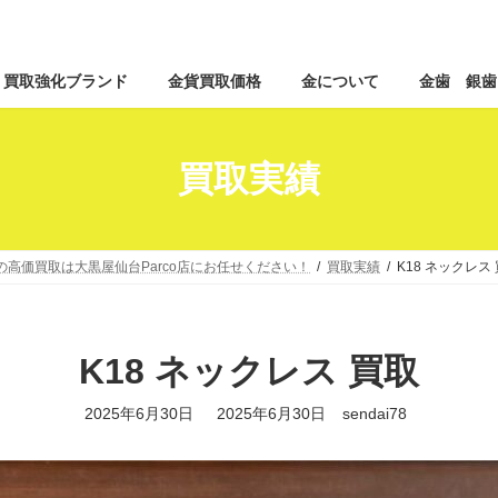
コ
ナ
買取強化ブランド
金貨買取価格
金について
金歯 銀歯
ン
ビ
テ
ゲ
ン
ー
ツ
シ
買取実績
へ
ョ
ス
ン
キ
に
ッ
移
の高価買取は大黒屋仙台Parco店にお任せください！
買取実績
K18 ネックレス
プ
動
K18 ネックレス 買取
最
2025年6月30日
2025年6月30日
sendai78
終
更
新
日