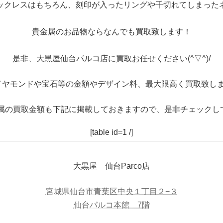
ックレスはもちろん、刻印が入ったリングや千切れてしまった
貴金属のお品物ならなんでも買取致します！
是非、大黒屋仙台パルコ店に買取お任せください(^▽^)/
イヤモンドや宝石等の金額やデザイン料、最大限高く買取致しま
属の買取金額も下記に掲載しておきますので、是非チェックし
[table id=1 /]
大黒屋 仙台Parco店
宮城県仙台市青葉区中央１丁目２−３
仙台パルコ本館 7階