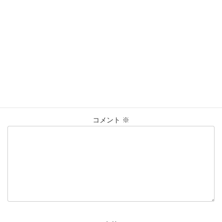
買取実績
カテゴリー
K18
アクセサリー
ﾈｯｸﾚｽ
ﾘﾝｸﾞ
タグ
大黒屋仙台パルコ店
貴金属
買取
買取実績
コメントを残す
メールアドレスが公開されることはありません。
※
が付いている
欄は必須項目です
コメント
※