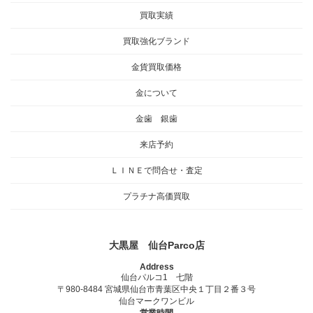
買取実績
買取強化ブランド
金貨買取価格
金について
金歯 銀歯
来店予約
ＬＩＮＥで問合せ・査定
プラチナ高価買取
大黒屋 仙台Parco店
Address
仙台パルコ1 七階
〒980-8484 宮城県仙台市青葉区中央１丁目２番３号
仙台マークワンビル
営業時間