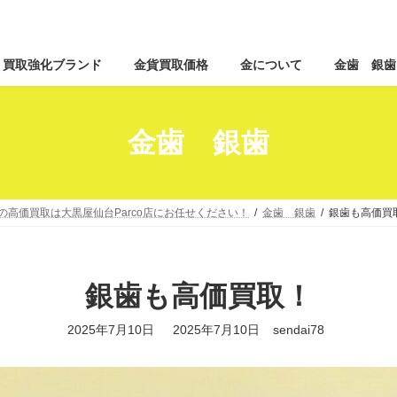
コ
ナ
買取強化ブランド
金貨買取価格
金について
金歯 銀歯
ン
ビ
テ
ゲ
ン
ー
ツ
シ
金歯 銀歯
へ
ョ
ス
ン
キ
に
ッ
移
の高価買取は大黒屋仙台Parco店にお任せください！
金歯 銀歯
銀歯も高価買
プ
動
銀歯も高価買取！
最
2025年7月10日
2025年7月10日
sendai78
終
更
新
日