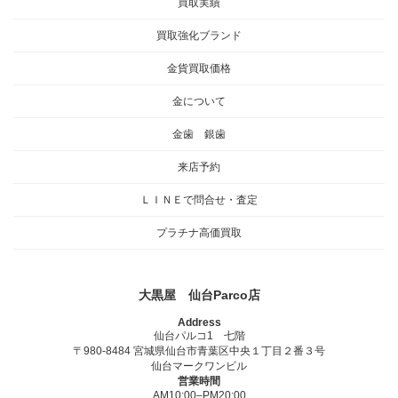
買取実績
買取強化ブランド
金貨買取価格
金について
金歯 銀歯
来店予約
ＬＩＮＥで問合せ・査定
プラチナ高価買取
大黒屋 仙台Parco店
Address
仙台パルコ1 七階
〒980-8484 宮城県仙台市青葉区中央１丁目２番３号
仙台マークワンビル
営業時間
AM10:00–PM20:00