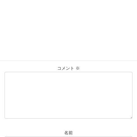
買取実績
カテゴリー
Tiffany
オープンハート
ﾈｯｸﾚｽ
タグ
大黒屋仙台パルコ店
貴金属
買取
買取実績
コメントを残す
メールアドレスが公開されることはありません。
※
が付いている
欄は必須項目です
コメント
※
名前