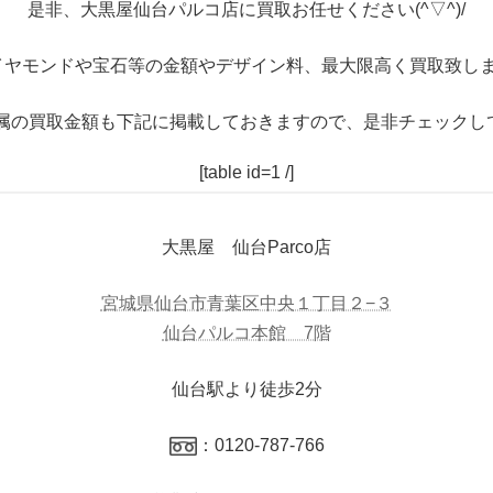
是非、大黒屋仙台パルコ店に買取お任せください(^▽^)/
イヤモンドや宝石等の金額やデザイン料、最大限高く買取致しま
属の買取金額も下記に掲載しておきますので、是非チェックし
[table id=1 /]
大黒屋 仙台Parco店
宮城県仙台市青葉区中央１丁目２−３
仙台パルコ本館 7階
仙台駅より徒歩2分
：0120-787-766