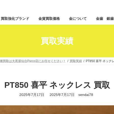
コ
ナ
買取強化ブランド
金貨買取価格
金について
金歯 銀歯
ン
ビ
テ
ゲ
ン
ー
ツ
シ
買取実績
へ
ョ
ス
ン
キ
に
ッ
移
価買取は大黒屋仙台Parco店にお任せください！
買取実績
PT850 喜平 ネック
プ
動
PT850 喜平 ネックレス 買取
最
2025年7月17日
2025年7月17日
sendai78
終
更
新
日