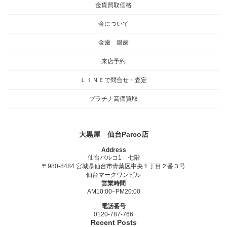
金貨買取価格
金について
金歯 銀歯
来店予約
ＬＩＮＥで問合せ・査定
プラチナ高価買取
大黒屋 仙台Parco店
Address
仙台パルコ1 七階
〒980-8484 宮城県仙台市青葉区中央１丁目２番３号
仙台マークワンビル
営業時間
AM10:00–PM20:00
電話番号
0120-787-766
Recent Posts