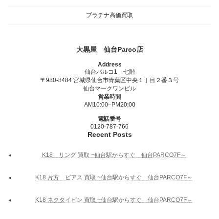
プラチナ高価買取
大黒屋 仙台Parco店
Address
仙台パルコ1 七階
〒980-8484 宮城県仙台市青葉区中央１丁目２番３号
仙台マークワンビル
営業時間
AM10:00–PM20:00
電話番号
0120-787-766
Recent Posts
K18 リング 買取 ~仙台駅からすぐ 仙台PARCO7F～
K18 片方 ピアス 買取 ~仙台駅からすぐ 仙台PARCO7F～
K18 ネクタイピン 買取 ~仙台駅からすぐ 仙台PARCO7F～