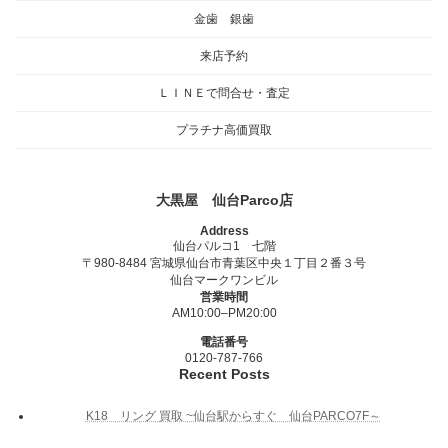
金歯 銀歯
来店予約
ＬＩＮＥで問合せ・査定
プラチナ高価買取
大黒屋 仙台Parco店
Address
仙台パルコ1 七階
〒980-8484 宮城県仙台市青葉区中央１丁目２番３号
仙台マークワンビル
営業時間
AM10:00–PM20:00
電話番号
0120-787-766
Recent Posts
K18 リング 買取 ~仙台駅からすぐ 仙台PARCO7F～