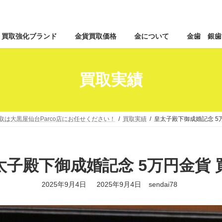
コ
ナ
買取強化ブランド
金貨買取価格
金について
金歯 銀歯
ン
ビ
テ
ゲ
ン
ー
ツ
シ
買取実績
へ
ョ
ス
ン
キ
に
ッ
移
取は大黒屋仙台Parco店にお任せください！
買取実績
皇太子殿下御成婚記念 5
プ
動
太子殿下御成婚記念 5万円金貨 
最
2025年9月4日
2025年9月4日
sendai78
終
更
新
日