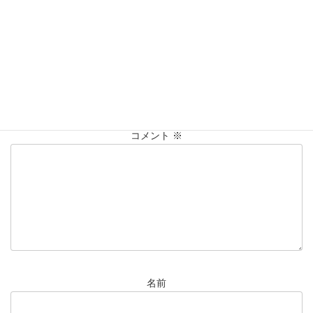
仙台Parco
大黒屋仙台パルコ店
貴金属
買取
買取実績
コメントを残す
メールアドレスが公開されることはありません。
※
が付いている
欄は必須項目です
コメント
※
名前