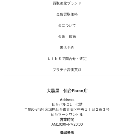
買取強化ブランド
金貨買取価格
金について
金歯 銀歯
来店予約
ＬＩＮＥで問合せ・査定
プラチナ高価買取
大黒屋 仙台Parco店
Address
仙台パルコ1 七階
〒980-8484 宮城県仙台市青葉区中央１丁目２番３号
仙台マークワンビル
営業時間
AM10:00–PM20:00
電話番号