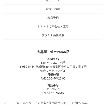
金について
金歯 銀歯
来店予約
ＬＩＮＥで問合せ・査定
プラチナ高価買取
大黒屋 仙台Parco店
Address
仙台パルコ1 七階
〒980-8484 宮城県仙台市青葉区中央１丁目２番３号
仙台マークワンビル
営業時間
AM10:00–PM20:00
電話番号
0120-787-766
Recent Posts
K18 ネクタイピン 買取 ~仙台駅からすぐ 仙台PARCO7F～