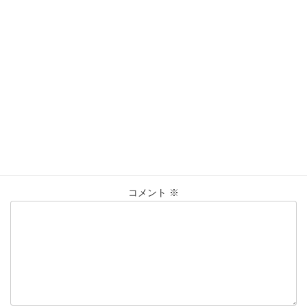
営業時間：10:00〜20:00
買取実績
カテゴリー
K18
ﾈｯｸﾚｽ
仙台Parco
大黒屋仙台パルコ店
タグ
貴金属
買取
買取実績
コメントを残す
メールアドレスが公開されることはありません。
※
が付いている
欄は必須項目です
コメント
※