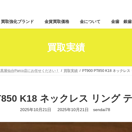
コ
ナ
買取強化ブランド
金貨買取価格
金について
金歯 銀歯
ン
ビ
テ
ゲ
ン
ー
ツ
シ
買取実績
へ
ョ
ス
ン
キ
に
ッ
移
黒屋仙台Parco店にお任せください！
買取実績
PT900 PT850 K18 ネックレ
プ
動
PT850 K18 ネックレス リング
最
2025年10月21日
2025年10月21日
sendai78
終
更
新
日