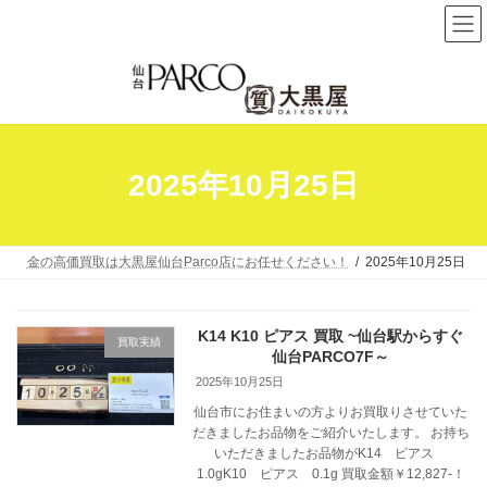
コ
ナ
ン
ビ
テ
ゲ
ン
ー
ツ
シ
へ
ョ
2025年10月25日
ス
ン
キ
に
ッ
移
プ
動
金の高価買取は大黒屋仙台Parco店にお任せください！
2025年10月25日
K14 K10 ピアス 買取 ~仙台駅からすぐ
買取実績
仙台PARCO7F～
2025年10月25日
仙台市にお住まいの方よりお買取りさせていた
だきましたお品物をご紹介いたします。 お持ち
いただきましたお品物がK14 ピアス
1.0gK10 ピアス 0.1g 買取金額￥12,827-！