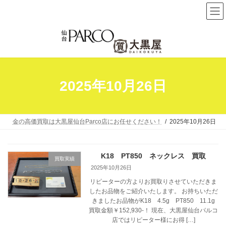
コ
ナ
ン
ビ
テ
ゲ
ン
ー
ツ
シ
へ
ョ
2025年10月26日
ス
ン
キ
に
ッ
移
プ
動
金の高価買取は大黒屋仙台Parco店にお任せください！
2025年10月26日
K18 PT850 ネックレス 買取
買取実績
2025年10月26日
リピーターの方よりお買取りさせていただきま
したお品物をご紹介いたします。 お持ちいただ
きましたお品物がK18 4.5g PT850 11.1g
買取金額￥152,930-！ 現在、大黒屋仙台パルコ
店ではリピーター様にお得 […]