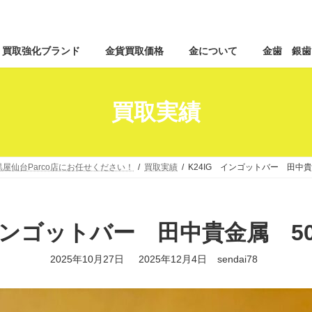
コ
ナ
買取強化ブランド
金貨買取価格
金について
金歯 銀歯
ン
ビ
テ
ゲ
ン
ー
ツ
シ
買取実績
へ
ョ
ス
ン
キ
に
ッ
移
屋仙台Parco店にお任せください！
買取実績
K24IG インゴットバー 田中貴
プ
動
 インゴットバー 田中貴金属 50
最
2025年10月27日
2025年12月4日
sendai78
終
更
新
日