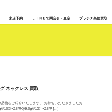
来店予約
ＬＩＮＥで問合せ・査定
プラチナ高価買取
 リング ネックレス 買取
品物をご紹介いたします。 お持ちいただきましたお
g/#10③K18/RQ/9.0g/#13④K18/P […]