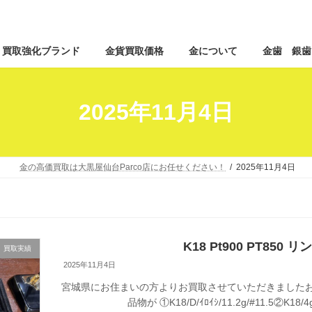
コ
ナ
買取強化ブランド
金貨買取価格
金について
金歯 銀歯
ン
ビ
テ
ゲ
ン
ー
ツ
シ
2025年11月4日
へ
ョ
ス
ン
キ
に
ッ
移
金の高価買取は大黒屋仙台Parco店にお任せください！
2025年11月4日
プ
動
K18 Pt900 PT850
買取実績
2025年11月4日
宮城県にお住まいの方よりお買取させていただきましたお
品物が ①K18/D/ｲﾛｲｼ/11.2g/#11.5②K18/4