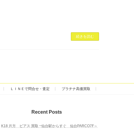
続きを読む
ＬＩＮＥで問合せ・査定
プラチナ高価買取
Recent Posts
K18 片方 ピアス 買取 ~仙台駅からすぐ 仙台PARCO7F～