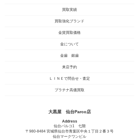
買取実績
買取強化ブランド
金貨買取価格
金について
金歯 銀歯
来店予約
ＬＩＮＥで問合せ・査定
プラチナ高価買取
大黒屋 仙台Parco店
Address
仙台パルコ1 七階
〒980-8484 宮城県仙台市青葉区中央１丁目２番３号
仙台マークワンビル