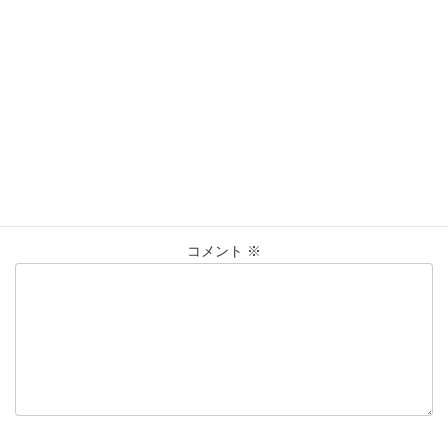
営業時間：10:00〜20:00
買取実績
カテゴリー
K18
ﾈｯｸﾚｽ
仙台Parco
大黒屋仙台パルコ店
タグ
貴金属
買取
買取実績
コメントを残す
メールアドレスが公開されることはありません。
※
が付いている
欄は必須項目です
コメント
※