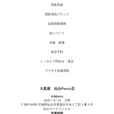
買取実績
買取強化ブランド
金貨買取価格
金について
金歯 銀歯
来店予約
ＬＩＮＥで問合せ・査定
プラチナ高価買取
大黒屋 仙台Parco店
Address
仙台パルコ1 七階
〒980-8484 宮城県仙台市青葉区中央１丁目２番３号
仙台マークワンビル
営業時間