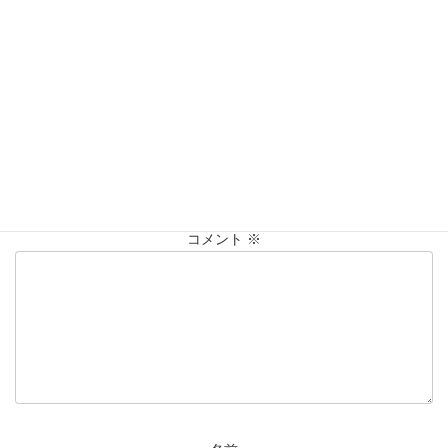
買取実績
カテゴリー
K18
ﾈｯｸﾚｽ
ﾘﾝｸﾞ
仙台Parco
タグ
大黒屋仙台パルコ店
貴金属
買取
買取実績
コメントを残す
メールアドレスが公開されることはありません。
※
が付いている
欄は必須項目です
コメント
※