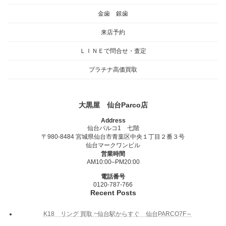
金歯 銀歯
来店予約
ＬＩＮＥで問合せ・査定
プラチナ高価買取
大黒屋 仙台Parco店
Address
仙台パルコ1 七階
〒980-8484 宮城県仙台市青葉区中央１丁目２番３号
仙台マークワンビル
営業時間
AM10:00–PM20:00
電話番号
0120-787-766
Recent Posts
K18 リング 買取 ~仙台駅からすぐ 仙台PARCO7F～