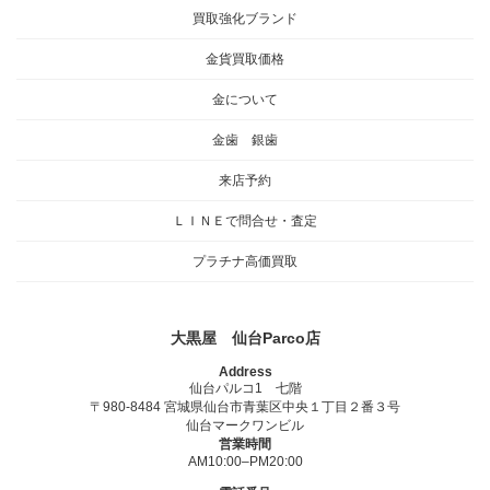
買取強化ブランド
金貨買取価格
金について
金歯 銀歯
来店予約
ＬＩＮＥで問合せ・査定
プラチナ高価買取
大黒屋 仙台Parco店
Address
仙台パルコ1 七階
〒980-8484 宮城県仙台市青葉区中央１丁目２番３号
仙台マークワンビル
営業時間
AM10:00–PM20:00