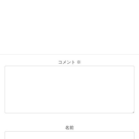
K18
ﾘﾝｸﾞ
仙台Parco
大黒屋仙台パルコ店
タグ
貴金属
買取
買取実績
コメントを残す
メールアドレスが公開されることはありません。
※
が付いている
欄は必須項目です
コメント
※
名前